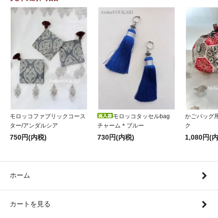
モロッコファブリックコース
モロッコタッセルbag
かごバッグ
ター/アンダルシア
チャーム＊ブルー
ク
750円(内税)
730円(内税)
1,080円(
ホーム
カートを見る