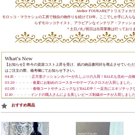
Atelier FOUKARI(アトリエフォカリ
モロッコ・マラケシュの工房で独自の物作りを続けて13年。ここでしか手に入ら
らずモロッコテイスト、アラビアンなインテリア・ファッシ
＊土日/火/祝日は出荷業務は行っており
What's New
【お知らせ】昨今の資源コスト上昇を受け、紙の納品書同封を廃止させていただ
はご注文の際、備考欄にてお知らせ下さい。
04.15
＋＋＋＋＋
正方形クッションカバーが久しぶりの入荷！SALEも含め一点
03.20
＋＋＋＋＋
春夏にお勧めのコースターやテーブルクロスが入荷しました。
02.05
＋＋＋＋＋
春物コートやチュニックなどSALE中！一足先にエキゾチック
12.10
＋＋＋＋＋
インドの職人さんによる美しいビーズ刺繍ポーチが入荷しまし
12.03
＋＋＋＋＋
【モロッコ生地】可愛いモザイク柄2種類☆久しぶりの生地入
おすすめ商品
11.29
＋＋＋＋＋
アラビアンミラーやボトル他、アートな壁掛けがSALE価格で再
10.18
＋＋＋＋＋
これからの季節にお勧め＊クッションカバー＆ファブリック新
09.11
＋＋＋＋＋
マルチクロスやコースターが新登場！人気のポーチや巾着も再
08.02
＋＋＋＋＋
【旅する服】今から秋にかけてお勧めのパンツ＆トップスが入
07.17
＋＋＋＋＋
冷房・日よけ対策にも！ストール各種入荷しました。