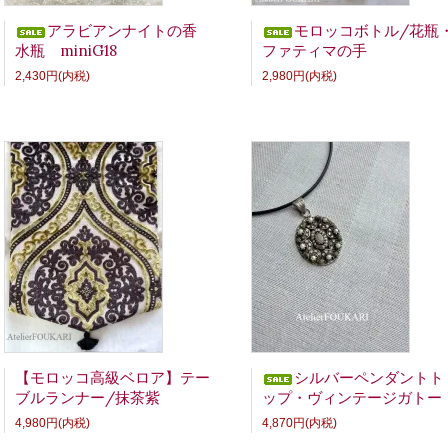
アラビアンナイトの香
モロッコボトル/花瓶
水瓶 miniG18
ファティマの手
2,430円(内税)
2,980円(内税)
【モロッコ高級ベロア】テー
シルバーペンダントト
ブルランナー/抹茶紫
ップ・ヴィンテージガトー
4,980円(内税)
4,870円(内税)