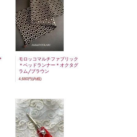
です。
荷しました。
。可愛い生地が揃ってます！
SALE中です！
荷しました。
プロンがそれぞれ入荷しました。
再入荷しました。
た。
小物各種入荷しました。
＊
モロッコマルチファブリック
みたいなフォルムがポイントです。
＊ベッドランナー＊オクタグ
いのでお見逃しなく！
ラム/ブラウン
ボンチュニックも入荷しました。
4,680円(内税)
トが入荷しました。
%OFF！
ットが再入荷しました。
荷しました。
いシュシュも入荷しました。
チャンス！モロッコモザイクタイルが緻密に
荷しました。
イプなので気になる方は是非ご検討下さい。ク