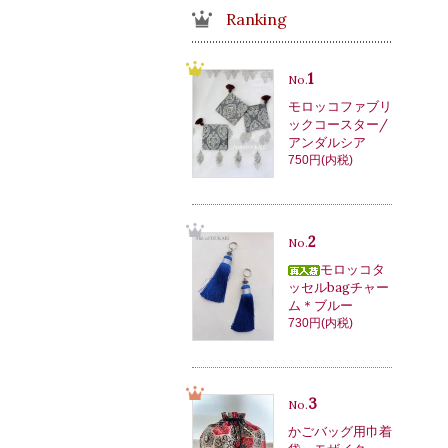
Ranking
1
No.
モロッコファブリ
ックコースター/
アンダルシア
750円(内税)
2
No.
モロッコタ
ッセルbagチャー
ム＊ブルー
730円(内税)
3
No.
かごバッグ用巾着