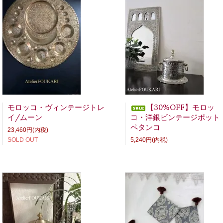
モロッコ・ヴィンテージトレ
【30%OFF】モロッ
イ/ムーン
コ・洋銀ビンテージポット
ペタンコ
23,460円(内税)
SOLD OUT
5,240円(内税)