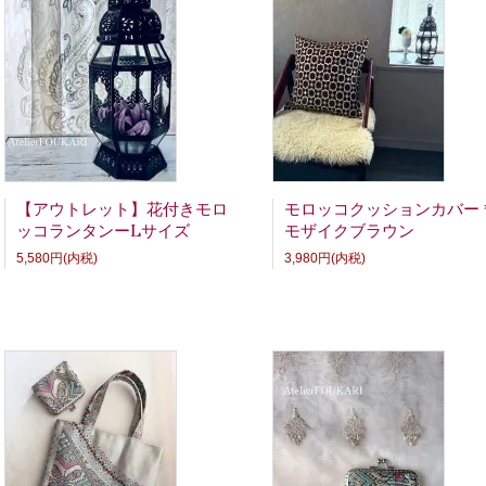
06.25
＋＋＋＋＋
汎用性の高いシックな刺繍巾着が入荷。プレゼントにもお勧め
06.13
＋＋＋＋＋
スカラップ型が可愛い＊エシカルなインテリアバスケットが入
06.06
＋＋＋＋＋
ミラーやトレイなどアラビアンな小物類が新入荷しました♪
06.04
＋＋＋＋＋
【モロッコ生地】久しぶりにはぎれ生地セットが入荷しました
05.20
＋＋＋＋＋
新作☆巾着バッグが入荷しました。一緒に合わせたいチュニック
05.08
＋＋＋＋＋
モロッコ好きの為の純正モロッコジュエリーコレクション！入
04.30
＋＋＋＋＋
横長クッション新柄「ターコイズフラワー」、綿麻プリントエ
04.24
＋＋＋＋＋
人気のモザイク柄ラグマット＆ムートンモザイククッションが
04.23
＋＋＋＋＋
春カラーのがま口ポーチや一点物刺繍チュニックが入荷しまし
04.13
＋＋＋＋＋
春の模様替えに＊壁掛けなどモロッカンデザインのインテリア
【アウトレット】花付きモロ
モロッコクッションカバー
03.26
＋＋＋＋＋
ヴィンテージサロン生地を使った丸ポーチが新登場！青りんご
ッコランタンーLサイズ
モザイクブラウン
03.20
＋＋＋＋＋
春にお勧めのファブリック各種、新入荷＆SALE♪一点物も多
5,580円(内税)
3,980円(内税)
03.17
＋＋＋＋＋
モロッコ刺繍バッグが一点のみ再入荷！カラーがきれいな袖リ
03.07
＋＋＋＋＋
【モロッコ生地】高級感あるインテリアフリンジ、はぎれセッ
02.20
＋＋＋＋＋
プレゼントにもお勧め☆刺繍が美しいシフォン巾着が再入荷&10
02.03
＋＋＋＋＋
モロッコ度100％玄関マットにぴったりなモザイクタイル柄マ
02.03
＋＋＋＋＋
天然羊毛ムートンのカラフルモザイク・クッションマットが入
01.14
＋＋＋＋＋
モロッコ生地の巾着セットSALE現品限りです！リボンが可愛
01.04
＋＋＋＋＋
モロッコランプが新たに入荷しました。掘り出し物を見つける
織られたラグマットも新登場です！
12.17
＋＋＋＋＋
寒い季節に！ぬくぬく手触りのファーポシェットやバッグが再入
12.07
＋＋＋＋＋
香水瓶やトレイのアウトレットSALEが登場！再入荷しないタ
ッションカバーも一部SALE中です♪