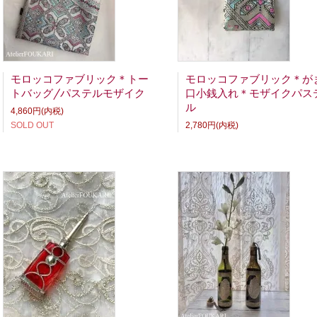
12.02
＋＋＋＋＋
ボリュームあるストールやワンポイントになるタッセル、ミニ
モロッコファブリック＊トー
モロッコファブリック＊が
トバッグ/パステルモザイク
口小銭入れ＊モザイクパス
ル
4,860円(内税)
SOLD OUT
2,780円(内税)