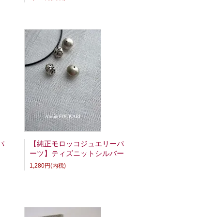
パ
【純正モロッコジュエリーパ
ーツ】ティズニットシルバー
1,280円(内税)