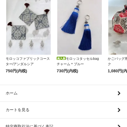
モロッコファブリックコース
モロッコタッセルbag
かごバッグ
ター/アンダルシア
チャーム＊ブルー
ク
750円(内税)
730円(内税)
1,080円(
ホーム
カートを見る
特定商取引法に基づく表記