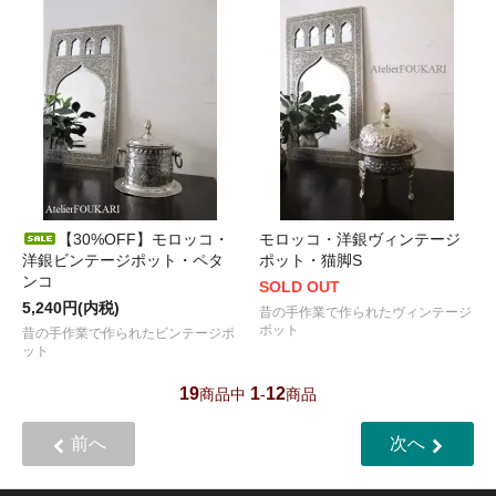
【30%OFF】モロッコ・
モロッコ・洋銀ヴィンテージ
洋銀ビンテージポット・ペタ
ポット・猫脚S
ンコ
SOLD OUT
5,240円(内税)
昔の手作業で作られたヴィンテージ
ポット
昔の手作業で作られたビンテージポ
ット
19
1
12
商品中
-
商品
前へ
次へ