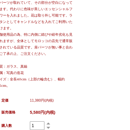
パーツが取れていて、その部分が空白になって
ます。代わりに色味が美しいエッセンシャルフ
ワーを入れました。花は取り外し可能です。ラ
タンとしてキャンドルなどを入れてご利用いた
けます。
舗使用品の為、特に内側に錆びや経年劣化も見
れますが、全体としてモロッコの店先で通常販
されている品質です。扉パーツが無い事と合わ
ご了承の上、ご注文ください。
質：ガラス、真鍮
属：写真の造花
イズ：全長40cm（上部の輪含む）、幅約
.5cm。
定価
11,380円(内税)
5,580円(内税)
販売価格
購入数