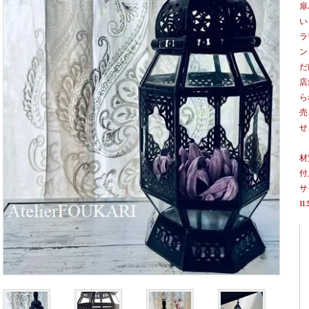
扉
い
ラ
ン
だ
店
ら
売
せ
材
付
サ
11