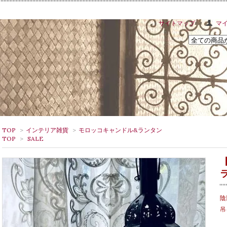
サイトマップ
マ
TOP
>
インテリア雑貨
>
モロッコキャンドル&ランタン
TOP
>
SALE
陰
吊