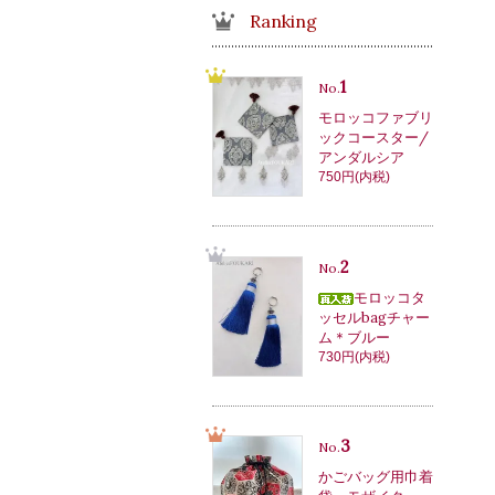
Ranking
1
No.
モロッコファブリ
ックコースター/
アンダルシア
750円(内税)
2
No.
モロッコタ
ッセルbagチャー
ム＊ブルー
730円(内税)
3
No.
かごバッグ用巾着