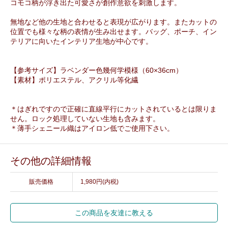
コモコ柄が浮き出た可愛さが創作意欲を刺激します。
無地など他の生地と合わせると表現が広がります。またカットの
位置でも様々な柄の表情が生み出せます。バッグ、ポーチ、イン
テリアに向いたインテリア生地が中心です。
【参考サイズ】ラベンダー色幾何学模様（60×36cm）
【素材】ポリエステル、アクリル等化繊
＊はぎれですので正確に直線平行にカットされているとは限りま
せん。ロック処理していない生地も含みます。
＊薄手シェニール織はアイロン低でご使用下さい。
その他の詳細情報
販売価格
1,980円(内税)
この商品を友達に教える