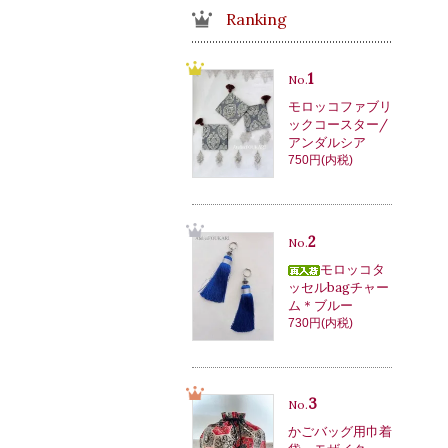
Ranking
1
No.
モロッコファブリ
ックコースター/
アンダルシア
750円(内税)
2
No.
モロッコタ
ッセルbagチャー
ム＊ブルー
730円(内税)
3
No.
かごバッグ用巾着