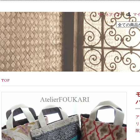
サイトマップ
マ
TOP
ア
リ
限