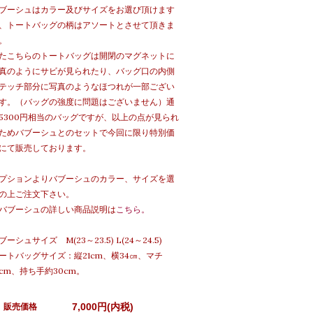
ブーシュはカラー及びサイズをお選び頂けます
、トートバッグの柄はアソートとさせて頂きま
。
たこちらのトートバッグは開閉のマグネットに
真のようにサビが見られたり、バッグ口の内側
テッチ部分に写真のようなほつれが一部ござい
す。（バッグの強度に問題はございません）通
5300円相当のバッグですが、以上の点が見られ
ためバブーシュとのセットで今回に限り特別価
にて販売しております。
プションよりバブーシュのカラー、サイズを選
の上ご注文下さい。
バブーシュの詳しい商品説明は
こちら。
ブーシュサイズ M(23～23.5) L(24～24.5)
ートバッグサイズ：縦21cm、横34㎝、マチ
0cm、持ち手約30cm。
7,000円(内税)
販売価格