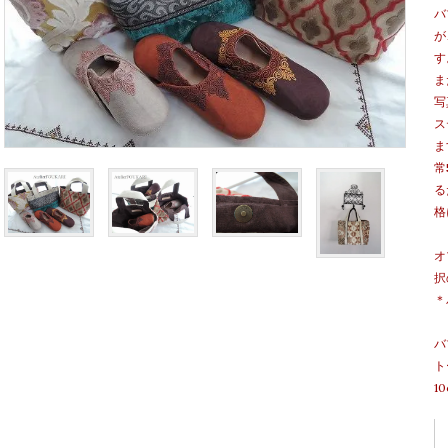
バ
が
す
ま
写
ス
ま
常
る
格
オ
択
＊
バ
ト
1