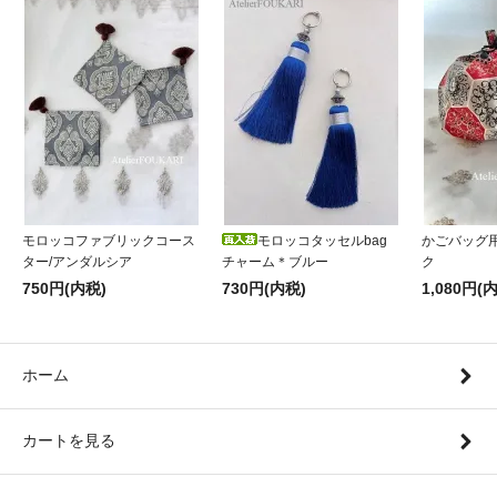
モロッコファブリックコース
モロッコタッセルbag
かごバッグ
ター/アンダルシア
チャーム＊ブルー
ク
750円(内税)
730円(内税)
1,080円(
ホーム
カートを見る